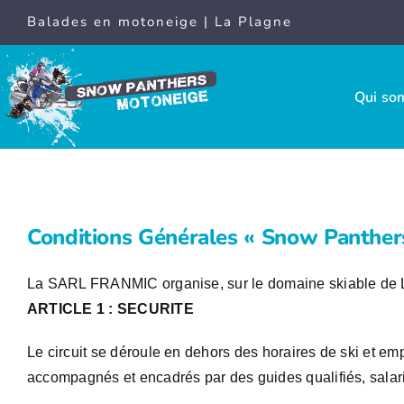
Passer
Balades en motoneige | La Plagne
au
contenu
Qui so
Conditions Générales « Snow Panther
La SARL FRANMIC organise, sur le domaine skiable de La Pl
ARTICLE 1 : SECURITE
Le circuit se déroule en dehors des horaires de ski et emp
accompagnés et encadrés par des guides qualifiés, salari