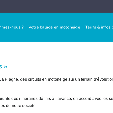
mmes-nous ?
Votre balade en motoneige
Tarifs & infos 
s »
agne, des circuits en motoneige sur un terrain d’évolution au
runte des itinéraires définis à l’avance, en accord avec les se
és de notre société.